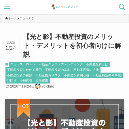
ホーム
ニュース
【光と影】不動産投資のメリッ
2026
ト・デメリットを初心者向けに解
1/24
説
ニュース
ローン
不動産クラウドファンディング
不動産投資とは
不動産投資にかかる費用
不動産投資の基本
不動産投資の法律
不動産投資の種類
不動産投資リスク
不動産投資初心者
不動産特定共同事業
利回り
少額投資
資産運用
2026年1月24日
Yoichiro