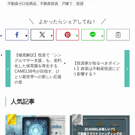
不動産小口化商品
不動産投資
戸建て
賃貸
よかったらシェアしてね！
【徹底解説】投資で「シン
グルマザー支援」を。老朽
【投資家が知るべきポイン
化した保育園を再生する
ト】政策は不動産投資にど
CAMEL58号が目指す、ひ
う影響する？
とり親世帯への新しい応援
の形
人気記事