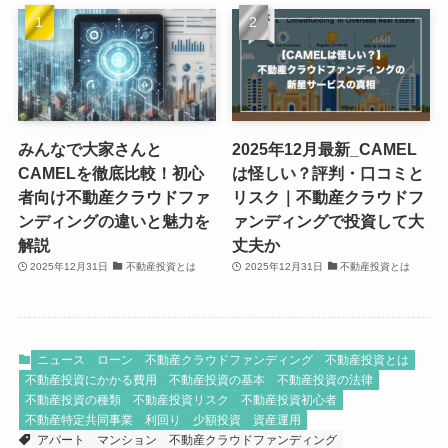
みんなで大家さんと
2025年12月最新_CAMEL
CAMELを徹底比較！初心
は怪しい？評判・口コミと
者向け不動産クラウドファ
リスク｜不動産クラウドフ
ンディングの違いと魅力を
ァンディングで投資して大
解説
丈夫か
2025年12月31日
不動産投資とは
2025年12月31日
不動産投資とは
ニュース
ローン
不動産クラウドファンディング
不動産投資とは
不動産投資にかかる費用
不動産投資の基本
不動産投資の法律
不動産投資の種類
不動産投資リスク
不動産投資初心者
不動産特定共同事業
利回り
少額投資
資産運用
アパート
マンション
不動産クラウドファンディング