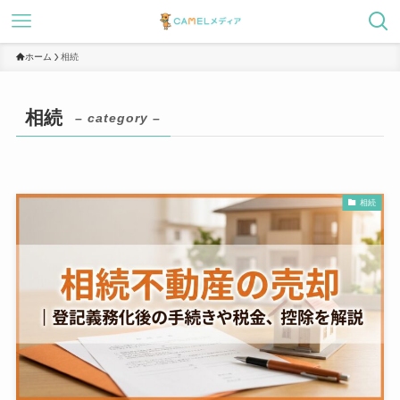
ホーム
相続
相続
– category –
相続