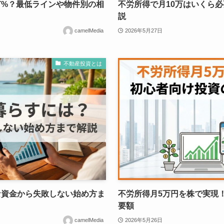
何%？最低ラインや物件別の相
不労所得で月10万はいくら
説
camelMedia
2026年5月27日
不動産投資とは
な資金から失敗しない始め方ま
不労所得月5万円を株で実現
要額
camelMedia
2026年5月26日