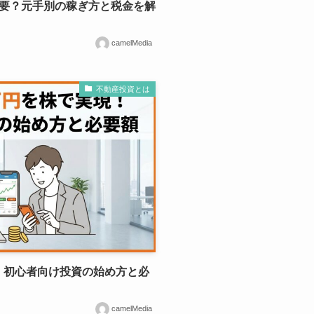
必要？元手別の稼ぎ方と税金を解
camelMedia
不動産投資とは
！初心者向け投資の始め方と必
camelMedia