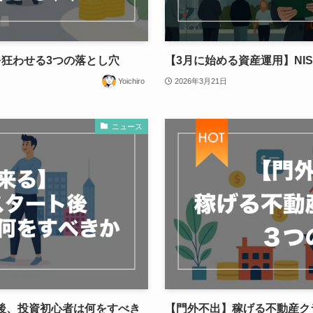
狂わせる3つの落とし穴
【3月に始める資産運用】NI
Yoichiro
2026年3月21日
ニュース
ト後、投資初心者は何をすべき
【門外不出】稼げる不動産ク