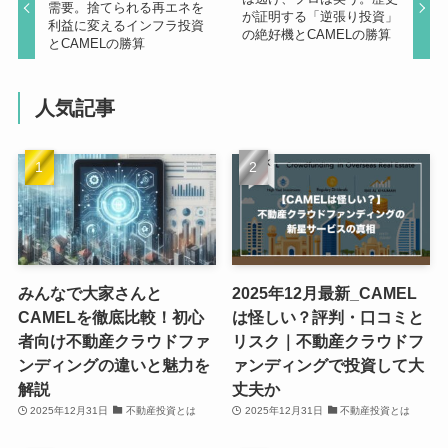
需要。捨てられる再エネを
が証明する「逆張り投資」
利益に変えるインフラ投資
の絶好機とCAMELの勝算
とCAMELの勝算
人気記事
みんなで大家さんと
2025年12月最新_CAMEL
CAMELを徹底比較！初心
は怪しい？評判・口コミと
者向け不動産クラウドファ
リスク｜不動産クラウドフ
ンディングの違いと魅力を
ァンディングで投資して大
解説
丈夫か
2025年12月31日
不動産投資とは
2025年12月31日
不動産投資とは