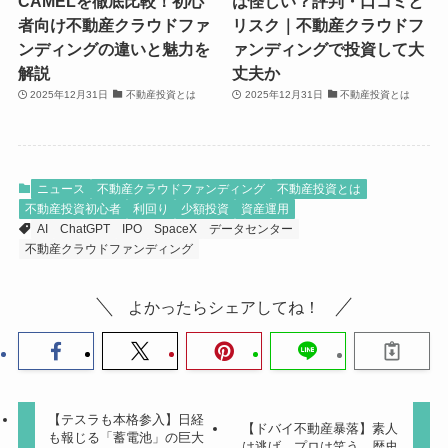
CAMELを徹底比較！初心
は怪しい？評判・口コミと
者向け不動産クラウドファ
リスク｜不動産クラウドフ
ンディングの違いと魅力を
ァンディングで投資して大
解説
丈夫か
2025年12月31日
不動産投資とは
2025年12月31日
不動産投資とは
ニュース
不動産クラウドファンディング
不動産投資とは
不動産投資初心者
利回り
少額投資
資産運用
AI
ChatGPT
IPO
SpaceX
データセンター
不動産クラウドファンディング
よかったらシェアしてね！
【テスラも本格参入】日経
【ドバイ不動産暴落】素人
も報じる「蓄電池」の巨大
は逃げ、プロは笑う。歴史