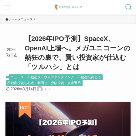
ホーム
ニュース
【2026年IPO予測】SpaceX、
OpenAI上場へ。メガユニコーンの
2026
3/14
熱狂の裏で、賢い投資家が仕込む
「ツルハシ」とは
ニュース
不動産クラウドファンディング
不動産投資とは
不動産投資初心者
利回り
少額投資
資産運用
2026年3月14日
saito