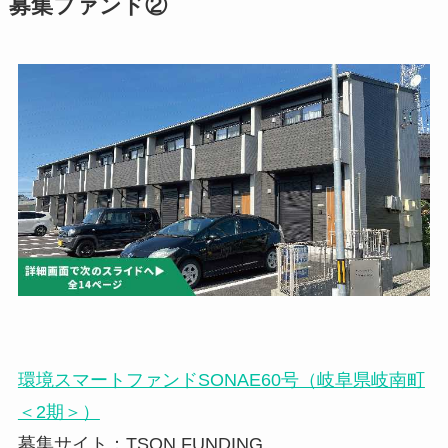
募集ファンド②
環境スマートファンドSONAE60号（岐阜県岐南町
＜2期＞）
募集サイト：TSON FUNDING