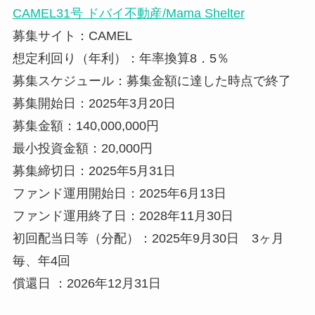
CAMEL31号 ドバイ不動産/Mama Shelter
募集サイト：CAMEL
想定利回り（年利）：年率換算8．5％
募集スケジュール：募集金額に達した時点で終了
募集開始日：2025年3月20日
募集金額：140,000,000円
最小投資金額：20,000円
募集締切日：2025年5月31日
ファンド運用開始日：2025年6月13日
ファンド運用終了日：2028年11月30日
初回配当日等（分配）：2025年9月30日 3ヶ月
毎、年4回
償還日 ：2026年12月31日