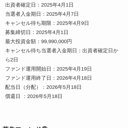
出資者確定日：2025年4月1日
当選者入金期日：2025年4月7日
キャンセル待ち期限：2025年4月9日
募集締切日：2025年4月1日
最大投資金額：99,990,000円
キャンセル待ち当選者入金期日：出資者確定日か
ら2日
ファンド運用開始日：2025年4月19日
ファンド運用終了日：2026年4月18日
配当日（分配）：2026年5月18日
償還日 ：2026年5月18日