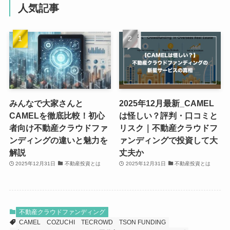
人気記事
みんなで大家さんと
2025年12月最新_CAMEL
CAMELを徹底比較！初心
は怪しい？評判・口コミと
者向け不動産クラウドファ
リスク｜不動産クラウドフ
ンディングの違いと魅力を
ァンディングで投資して大
解説
丈夫か
2025年12月31日
不動産投資とは
2025年12月31日
不動産投資とは
不動産クラウドファンディング
CAMEL
COZUCHI
TECROWD
TSON FUNDING