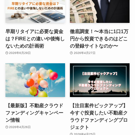
早期リタイアに必要な資金
徹底調査！〜本当に1口1万
は？FIREとの違いや後悔し
円から投資できるのはどこ
ないための計画術
の登録サイトなのか〜
2026年6月29日
2026年4月27日
【最新版】不動産クラウド
【注目案件ピックアップ】
ファンディングキャンペー
今すぐ投資したい不動産ク
ン情報
ラウドファンディングプロ
ジェクト
2026年4月26日
2026年4月25日