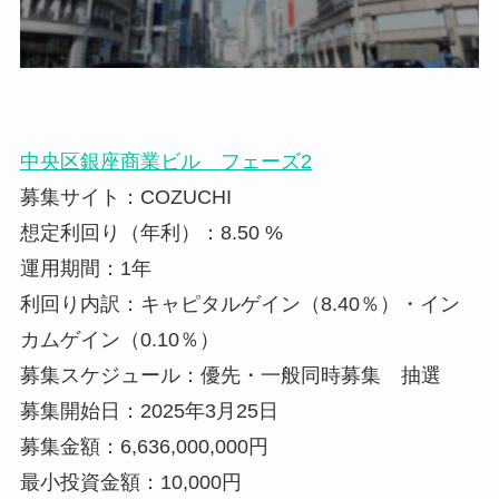
中央区銀座商業ビル フェーズ2
募集サイト：COZUCHI
想定利回り（年利）：8.50 %
運用期間：1年
利回り内訳：キャピタルゲイン（8.40％）・イン
カムゲイン（0.10％）
募集スケジュール：優先・一般同時募集 抽選
募集開始日：2025年3月25日
募集金額：6,636,000,000円
最小投資金額：10,000円