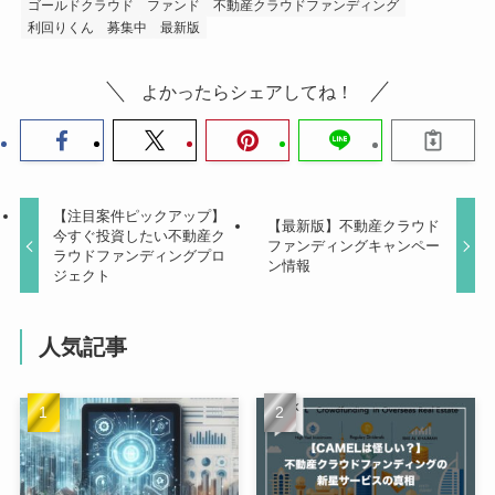
ゴールドクラウド
ファンド
不動産クラウドファンディング
利回りくん
募集中
最新版
よかったらシェアしてね！
【注目案件ピックアップ】
【最新版】不動産クラウド
今すぐ投資したい不動産ク
ファンディングキャンペー
ラウドファンディングプロ
ン情報
ジェクト
人気記事