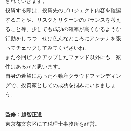
されていきます。
投資する際は、投資先のプロジェクト内容を確認
することや、リスクとリターンのバランスを考え
ること等、少しでも成功の確率が高くなるような
行動をしつつ、ぜひ色んなところにアンテナを張
ってチェックしてみてくださいね。
また今回ピックアップしたファンド以外にも、案
件はあるかと思います。
自身の希望にあった不動産クラウドファンディン
グで、投資家としての成功を掴みにいきましょ
う。
監修：越智正道
東京都文京区にて税理士事務所を経営。