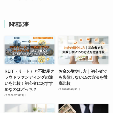
関連記事
REIT（リート）と不動産ク
お金の増やし方｜初心者で
ラウドファンディングの違
も失敗しない15の方法を徹
いを比較！初心者におすす
底比較
めなのはどっち？
2026年6月30日
2026年7月29日