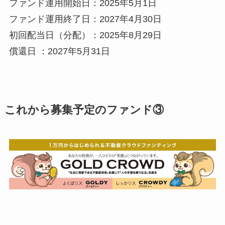
ファンド運用開始日：2025年5月1日
ファンド運用終了日：2027年4月30日
初回配当日（分配）：2025年8月29日
償還日 ：2027年5月31日
これから募集予定のファンド③