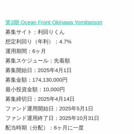
第3期 Ocean Front Okinawa Yomitanson
募集サイト：利回りくん
想定利回り（年利）：4.7%
運用期間：6ヶ月
募集スケジュール：先着順
募集開始日：2025年4月1日
募集金額：174,130,000円
最小投資金額：10,000円
募集締切日：2025年4月14日
ファンド運用開始日：2025年5月1日
ファンド運用終了日：2025年10月31日
配当時期（分配）：6ヶ月に一度