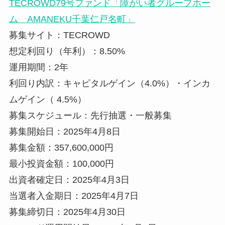
TECROWD79号ファンド「障がい者グループホー
ム AMANEKU千葉仁戸名町」
募集サイト：TECROWD
想定利回り（年利）：8.50%
運用期間：2年
利回り内訳：キャピタルゲイン（4.0%）・インカ
ムゲイン（ 4.5%）
募集スケジュール：先行抽選・一般募集
募集開始日：2025年4月8日
募集金額：357,600,000円
最小投資金額：100,000円
出資者確定日：2025年4月3日
当選者入金期日：2025年4月7日
募集締切日：2025年4月30日