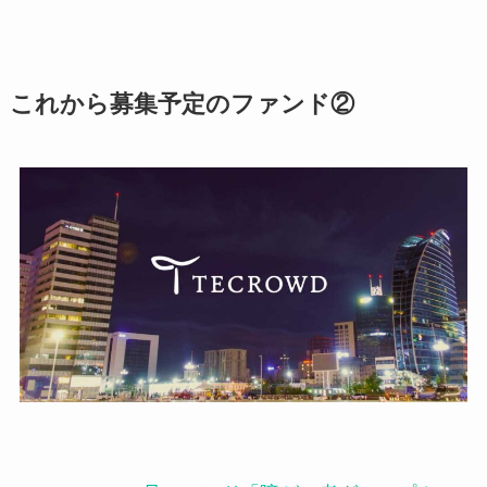
これから募集予定のファンド②