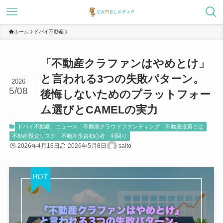
ホーム
ドバイ不動産
「不動産クラファンはやめとけ」
と言われる3つの失敗パターン。
2026
5/08
後悔しないためのプラットフォー
ム選びとCAMELの実力
ドバイ不動産
ニュース
不動産クラウドファンディング
不動産投資とは
不動産投資リスク
不動産投資初心者
利回り
2026年4月18日
2026年5月8日
saito