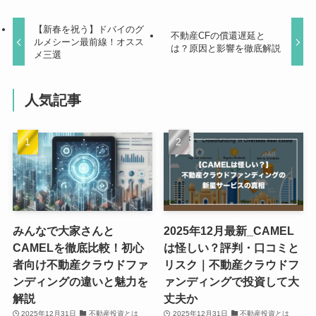
【新春を祝う】ドバイのグ
不動産CFの償還遅延と
ルメシーン最前線！オスス
は？原因と影響を徹底解説
メ三選
人気記事
みんなで大家さんと
2025年12月最新_CAMEL
CAMELを徹底比較！初心
は怪しい？評判・口コミと
者向け不動産クラウドファ
リスク｜不動産クラウドフ
ンディングの違いと魅力を
ァンディングで投資して大
解説
丈夫か
2025年12月31日
不動産投資とは
2025年12月31日
不動産投資とは