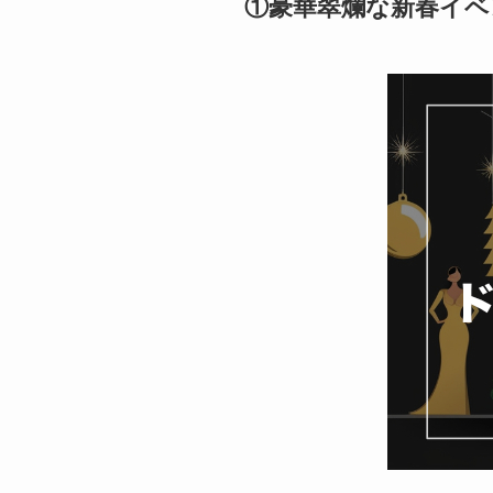
①豪華翠爛な新春イベ