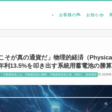
お客様の声
お知らせ
そが真の通貨だ」物理的経済（Physical 
年利13.5%を叩き出す系統用蓄電池の勝算
2026
グ
不動産投資とは
不動産投資の種類
不動産投資初心者
利回り
資産運用