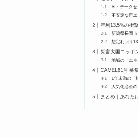
AI・データ
不安定な再エ
年利13.5%の
新潟県長岡市
想定利回り1
災害大国ニッポ
地域の「エネ
CAMEL61号
1年未満の「
人気化必至の
まとめ｜あなた