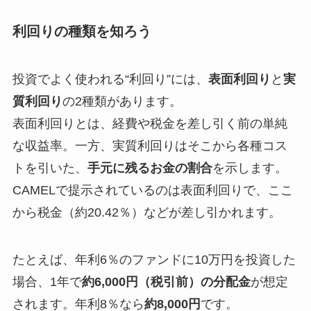
利回りの種類を知ろう
投資でよく使われる“利回り”には、
表面利回り
と
実
質利回り
の2種類があります。
表面利回りとは、経費や税金を差し引く前の単純
な収益率。一方、実質利回りはそこから各種コス
トを引いた、
手元に残るお金の割合
を示します。
CAMELで提示されているのは表面利回りで、ここ
から税金（約20.42％）などが差し引かれます。
たとえば、年利6％のファンドに10万円を投資した
場合、1年で
約6,000円（税引前）の分配金
が想定
されます。年利8％なら
約8,000円
です。