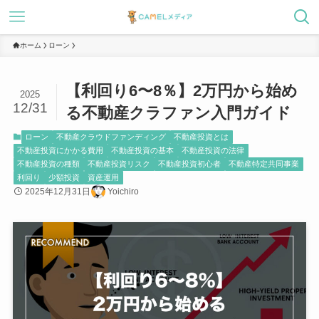
ホーム
ローン
【利回り6〜8％】2万円から始め
2025
12/31
る不動産クラファン入門ガイド
ローン
不動産クラウドファンディング
不動産投資とは
不動産投資にかかる費用
不動産投資の基本
不動産投資の法律
不動産投資の種類
不動産投資リスク
不動産投資初心者
不動産特定共同事業
利回り
少額投資
資産運用
2025年12月31日
Yoichiro