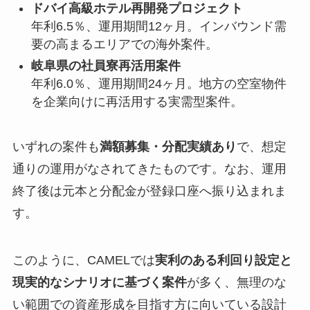
ドバイ高級ホテル再開発プロジェクト
年利6.5％、運用期間12ヶ月。インバウンド需
要の高まるエリアでの海外案件。
岐阜県の社員寮再活用案件
年利6.0％、運用期間24ヶ月。地方の空室物件
を企業向けに再活用する実需型案件。
いずれの案件も
満額募集・分配実績あり
で、想定
通りの運用がなされてきたものです。なお、運用
終了後は元本と分配金が登録口座へ振り込まれま
す。
このように、CAMELでは
実利のある利回り設定と
現実的なシナリオに基づく案件
が多く、無理のな
い範囲での資産形成を目指す方に向いている設計