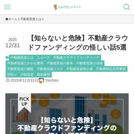
ホーム
不動産投資とは
【知らないと危険】不動産クラウ
2025
12/31
ドファンディングの怪しい話5選
不動産投資とは
ニュース
不動産クラウドファンディング
不動産投資にかかる費用
不動産投資の基本
不動産投資の法律
不動産投資の種類
不動産投資リスク
不動産投資初心者
不動産特定共同事業
利回り
少額投資
資産運用
2025年12月31日
Yoichiro