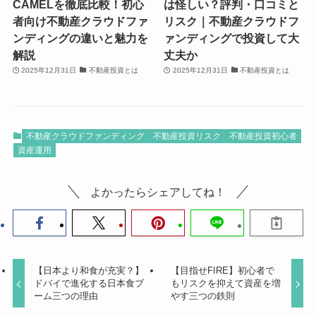
CAMELを徹底比較！初心
は怪しい？評判・口コミと
者向け不動産クラウドファ
リスク｜不動産クラウドフ
ンディングの違いと魅力を
ァンディングで投資して大
解説
丈夫か
2025年12月31日
不動産投資とは
2025年12月31日
不動産投資とは
不動産クラウドファンディング
不動産投資リスク
不動産投資初心者
資産運用
よかったらシェアしてね！
【日本より和食が充実？】
【目指せFIRE】初心者で
ドバイで進化する日本食ブ
もリスクを抑えて資産を増
ーム三つの理由
やす三つの鉄則