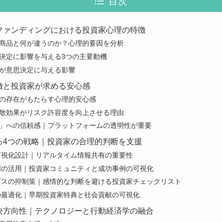
目次
ファンディングにおける投資家心理の特徴
商品と何が違うのか？心理的要因を分析
決定に影響を与える3つの主要動機
が意思決定に与える影響
徴と投資家が求める安心感
の存在がもたらす心理的安心感
散効果がリスク許容度を向上させる理由
」への信頼感｜プラットフォームの透明性が重要
る4つの戦略｜投資家の合理的判断を支援
可視化設計｜リアルタイム情報共有の重要性
明の活用｜投資家コミュニティと成功事例の可視化
アスの抑制策｜感情的な判断を避ける投資家チェックリスト
の最適化｜早期投資家特典と社会貢献の可視化
決方向性｜テクノロジーと行動経済学の融合