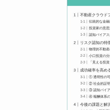
不動産クラウド
伝統的な金融
投資家の意思
認知バイアス
リスク認知の特
物理的不動産
小口投資の分
「見える投資
成功確率を高め
① 透明性の
② 社会的証
③ 認知バイ
④ 報酬体系
今後の課題と解