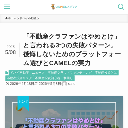
ホーム
ドバイ不動産
「不動産クラファンはやめとけ」
と言われる3つの失敗パターン。
2026
5/08
後悔しないためのプラットフォー
ム選びとCAMELの実力
ドバイ不動産
ニュース
不動産クラウドファンディング
不動産投資とは
不動産投資リスク
不動産投資初心者
利回り
2026年4月18日
2026年5月8日
saito