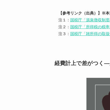
【参考リンク（出典）】※本
注１：
国税庁「源泉徴収制度
注２：
国税庁「所得税の税率
注３：
国税庁「雑所得の取扱
経費計上で差がつく