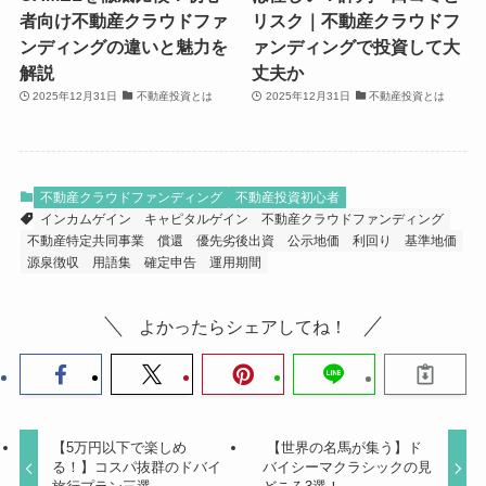
者向け不動産クラウドファ
リスク｜不動産クラウドフ
ンディングの違いと魅力を
ァンディングで投資して大
解説
丈夫か
2025年12月31日
不動産投資とは
2025年12月31日
不動産投資とは
不動産クラウドファンディング
不動産投資初心者
インカムゲイン
キャピタルゲイン
不動産クラウドファンディング
不動産特定共同事業
償還
優先劣後出資
公示地価
利回り
基準地価
源泉徴収
用語集
確定申告
運用期間
よかったらシェアしてね！
【5万円以下で楽しめ
【世界の名馬が集う】ド
る！】コスパ抜群のドバイ
バイシーマクラシックの見